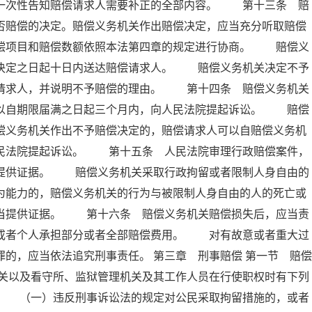
内一次性告知赔偿请求人需要补正的全部内容。 第十三条 赔
否赔偿的决定。赔偿义务机关作出赔偿决定，应当充分听取赔偿
赔偿项目和赔偿数额依照本法第四章的规定进行协商。 赔偿义
出决定之日起十日内送达赔偿请求人。 赔偿义务机关决定不予
偿请求人，并说明不予赔偿的理由。 第十四条 赔偿义务机关
可以自期限届满之日起三个月内，向人民法院提起诉讼。 赔偿
偿义务机关作出不予赔偿决定的，赔偿请求人可以自赔偿义务机
人民法院提起诉讼。 第十五条 人民法院审理行政赔偿案件，
当提供证据。 赔偿义务机关采取行政拘留或者限制人身自由的
为能力的，赔偿义务机关的行为与被限制人身自由的人的死亡或
应当提供证据。 第十六条 赔偿义务机关赔偿损失后，应当责
织或者个人承担部分或者全部赔偿费用。 对有故意或者重大过
的，应当依法追究刑事责任。 第三章 刑事赔偿 第一节 赔偿
关以及看守所、监狱管理机关及其工作人员在行使职权时有下列
： （一）违反刑事诉讼法的规定对公民采取拘留措施的，或者