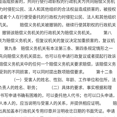
益造成损害的，共同行使行政职权的行政机关为共同赔偿义务机
力时侵犯公民、法人和其他组织的合法权益造成损害的，被授权
或者个人在行使受委托的行政权力时侵犯公民、法人和其他组织
务机关。 赔偿义务机关被撤销的，继续行使其职权的行政机关
的，撤销该赔偿义务机关的行政机关为赔偿义务机关。 第八
关为赔偿义务机关，但复议机关的复议决定加重损害的，复议机
 第九条 赔偿义务机关有本法第三条、第四条规定情形之一
先向赔偿义务机关提出，也可以在申请行政复议或者提起行政诉
赔偿义务机关中的任何一个赔偿义务机关要求赔偿，该赔偿义务
据受到的不同损害，可以同时提出数项赔偿要求。 第十二条
项： （一）受害人的姓名、性别、年龄、工作单位和住所，法
要负责人的姓名、职务； （二）具体的要求、事实根据和理
写申请书确有困难的，可以委托他人代书；也可以口头申请，
人本人的，应当说明与受害人的关系，并提供相应证明。 赔
出具加盖本行政机关专用印章并注明收讫日期的书面凭证。申请