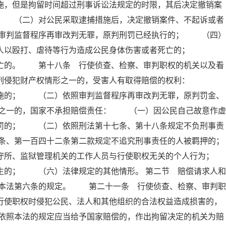
施，但是拘留时间超过刑事诉讼法规定的时限，其后决定撤销案
； （二）对公民采取逮捕措施后，决定撤销案件、不起诉或者
审判监督程序再审改判无罪，原判刑罚已经执行的； （四）
他人以殴打、虐待等行为造成公民身体伤害或者死亡的；
死亡的。 第十八条 行使侦查、检察、审判职权的机关以及看
下列侵犯财产权情形之一的，受害人有取得赔偿的权利：
措施的； （二）依照审判监督程序再审改判无罪，原判罚金、
之一的，国家不承担赔偿责任： （一）因公民自己故意作虚
刑罚的； （二）依照刑法第十七条、第十八条规定不负刑事责
条、第一百四十二条第二款规定不追究刑事责任的人被羁押的；
所、监狱管理机关的工作人员与行使职权无关的个人行为；
的； （六）法律规定的其他情形。 第二节 赔偿请求人和
本法第六条的规定。 第二十一条 行使侦查、检察、审判职
行使职权时侵犯公民、法人和其他组织的合法权益造成损害的，
依照本法的规定应当给予国家赔偿的，作出拘留决定的机关为赔