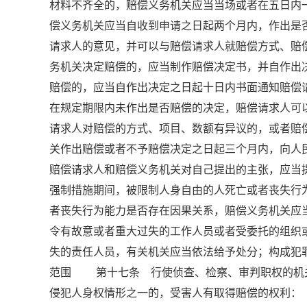
材料不齐全的，赔偿义务机关应当当场或者在五日
偿义务机关应当自收到申请之日起两个月内，作出是
请求人的意见，并可以与赔偿请求人就赔偿方式、
务机关决定赔偿的，应当制作赔偿决定书，并自作
赔偿的，应当自作出决定之日起十日内书面通知赔
在规定期限内未作出是否赔偿的决定，赔偿请求人
请求人对赔偿的方式、项目、数额有异议的，或者赔
关作出赔偿或者不予赔偿决定之日起三个月内，向
赔偿请求人和赔偿义务机关对自己提出的主张，应
强制措施期间，被限制人身自由的人死亡或者丧失行
者丧失行为能力是否存在因果关系，赔偿义务机关
令有故意或者重大过失的工作人员或者受委托的组
失的责任人员，有关机关应当依法给予处分；构成犯罪
范围 第十七条 行使侦查、检察、审判职权的机
侵犯人身权情形之一的，受害人有取得赔偿的权利