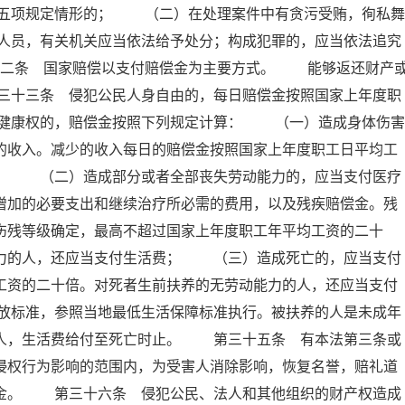
五项规定情形的； （二）在处理案件中有贪污受贿，徇私舞
人员，有关机关应当依法给予处分；构成犯罪的，应当依法追究
十二条 国家赔偿以支付赔偿金为主要方式。 能够返还财产
三十三条 侵犯公民人身自由的，每日赔偿金按照国家上年度职
健康权的，赔偿金按照下列规定计算： （一）造成身体伤害
的收入。减少的收入每日的赔偿金按照国家上年度职工日平均工
倍； （二）造成部分或者全部丧失劳动能力的，应当支付医疗
增加的必要支出和继续治疗所必需的费用，以及残疾赔偿金。残
伤残等级确定，最高不超过国家上年度职工年平均工资的二十
能力的人，还应当支付生活费； （三）造成死亡的，应当支付
工资的二十倍。对死者生前扶养的无劳动能力的人，还应当支付
放标准，参照当地最低生活保障标准执行。被扶养的人是未成年
的人，生活费给付至死亡时止。 第三十五条 有本法第三条或
侵权行为影响的范围内，为受害人消除影响，恢复名誉，赔礼道
慰金。 第三十六条 侵犯公民、法人和其他组织的财产权造成