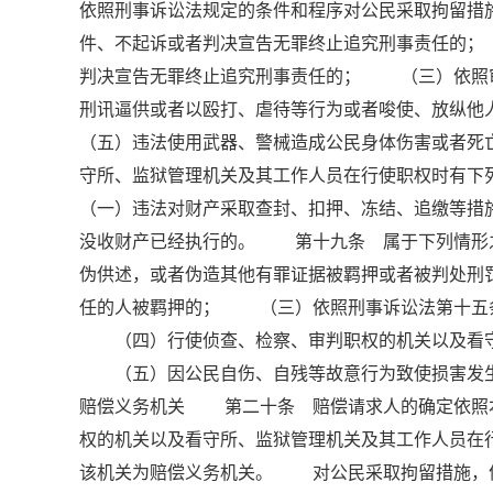
依照刑事诉讼法规定的条件和程序对公民采取拘留措
件、不起诉或者判决宣告无罪终止追究刑事责任的
判决宣告无罪终止追究刑事责任的； （三）依照
刑讯逼供或者以殴打、虐待等行为或者唆使、放纵
（五）违法使用武器、警械造成公民身体伤害或者
守所、监狱管理机关及其工作人员在行使职权时有
（一）违法对财产采取查封、扣押、冻结、追缴等
没收财产已经执行的。 第十九条 属于下列情形
伪供述，或者伪造其他有罪证据被羁押或者被判处
任的人被羁押的； （三）依照刑事诉讼法第十五
（四）行使侦查、检察、审判职权的机关以及看守
（五）因公民自伤、自残等故意行为致使损害发生
赔偿义务机关 第二十条 赔偿请求人的确定依照
权的机关以及看守所、监狱管理机关及其工作人员在
该机关为赔偿义务机关。 对公民采取拘留措施，