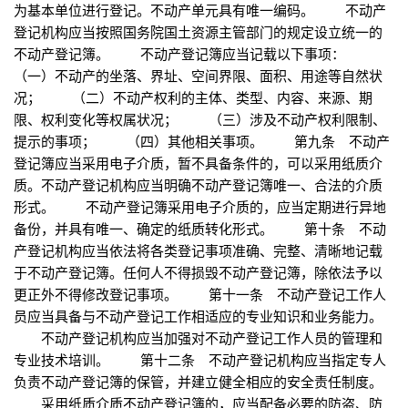
为基本单位进行登记。不动产单元具有唯一编码。 不动产
登记机构应当按照国务院国土资源主管部门的规定设立统一的
不动产登记簿。 不动产登记簿应当记载以下事项：
（一）不动产的坐落、界址、空间界限、面积、用途等自然状
况； （二）不动产权利的主体、类型、内容、来源、期
限、权利变化等权属状况； （三）涉及不动产权利限制、
提示的事项； （四）其他相关事项。 第九条 不动产
登记簿应当采用电子介质，暂不具备条件的，可以采用纸质介
质。不动产登记机构应当明确不动产登记簿唯一、合法的介质
形式。 不动产登记簿采用电子介质的，应当定期进行异地
备份，并具有唯一、确定的纸质转化形式。 第十条 不动
产登记机构应当依法将各类登记事项准确、完整、清晰地记载
于不动产登记簿。任何人不得损毁不动产登记簿，除依法予以
更正外不得修改登记事项。 第十一条 不动产登记工作人
员应当具备与不动产登记工作相适应的专业知识和业务能力。
不动产登记机构应当加强对不动产登记工作人员的管理和
专业技术培训。 第十二条 不动产登记机构应当指定专人
负责不动产登记簿的保管，并建立健全相应的安全责任制度。
采用纸质介质不动产登记簿的，应当配备必要的防盗、防