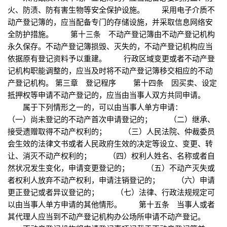
火、防渍、防有害生物等安全保护设施。 采用电子介质不
动产登记簿的，应当配备专门的存储设施，并采取信息网络安
全防护措施。 第十三条 不动产登记簿由不动产登记机构
永久保存。不动产登记簿损毁、灭失的，不动产登记机构应当
依据原有登记资料予以重建。 行政区域变更或者不动产登
记机构职能调整的，应当及时将不动产登记簿移交相应的不动
产登记机构。 第三章 登记程序 第十四条 因买卖、设定
抵押权等申请不动产登记的，应当由当事人双方共同申请。
属于下列情形之一的，可以由当事人单方申请：
（一）尚未登记的不动产首次申请登记的； （二）继承、
接受遗赠取得不动产权利的； （三）人民法院、仲裁委员
会生效的法律文书或者人民政府生效的决定等设立、变更、转
让、消灭不动产权利的； （四）权利人姓名、名称或者自
然状况发生变化，申请变更登记的； （五）不动产灭失或
者权利人放弃不动产权利，申请注销登记的； （六）申请
更正登记或者异议登记的； （七）法律、行政法规规定可
以由当事人单方申请的其他情形。 第十五条 当事人或者
其代理人应当到不动产登记机构办公场所申请不动产登记。