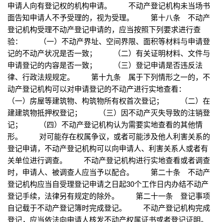
申请人向有登记权的机构申请。 不动产登记机构未当场书
面告知申请人不予受理的，视为受理。 第十八条 不动产
登记机构受理不动产登记申请的，应当按照下列要求进行查
验： （一）不动产界址、空间界限、面积等材料与申请登
记的不动产状况是否一致； （二）有关证明材料、文件与
申请登记的内容是否一致； （三）登记申请是否违反法
律、行政法规规定。 第十九条 属于下列情形之一的，不
动产登记机构可以对申请登记的不动产进行实地查看：
（一）房屋等建筑物、构筑物所有权首次登记； （二）在
建建筑物抵押权登记； （三）因不动产灭失导致的注销登
记； （四）不动产登记机构认为需要实地查看的其他情
形。 对可能存在权属争议，或者可能涉及他人利害关系的
登记申请，不动产登记机构可以向申请人、利害关系人或者有
关单位进行调查。 不动产登记机构进行实地查看或者调查
时，申请人、被调查人应当予以配合。 第二十条 不动产
登记机构应当自受理登记申请之日起30个工作日内办结不动产
登记手续，法律另有规定的除外。 第二十一条 登记事项
自记载于不动产登记簿时完成登记。 不动产登记机构完成
登记，应当依法向申请人核发不动产权属证书或者登记证明。