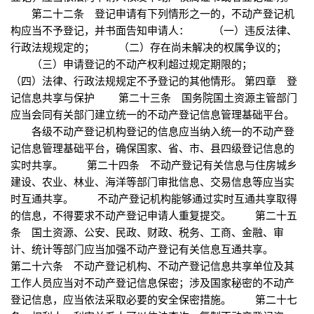
第二十二条 登记申请有下列情形之一的，不动产登记机
构应当不予登记，并书面告知申请人： （一）违反法律、
行政法规规定的； （二）存在尚未解决的权属争议的；
（三）申请登记的不动产权利超过规定期限的；
（四）法律、行政法规规定不予登记的其他情形。 第四章 登
记信息共享与保护 第二十三条 国务院国土资源主管部门
应当会同有关部门建立统一的不动产登记信息管理基础平台。
各级不动产登记机构登记的信息应当纳入统一的不动产登
记信息管理基础平台，确保国家、省、市、县四级登记信息的
实时共享。 第二十四条 不动产登记有关信息与住房城乡
建设、农业、林业、海洋等部门审批信息、交易信息等应当实
时互通共享。 不动产登记机构能够通过实时互通共享取得
的信息，不得要求不动产登记申请人重复提交。 第二十五
条 国土资源、公安、民政、财政、税务、工商、金融、审
计、统计等部门应当加强不动产登记有关信息互通共享。
第二十六条 不动产登记机构、不动产登记信息共享单位及其
工作人员应当对不动产登记信息保密；涉及国家秘密的不动产
登记信息，应当依法采取必要的安全保密措施。 第二十七