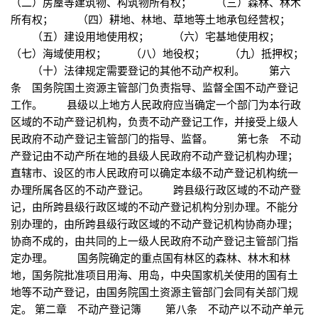
（二）房屋等建筑物、构筑物所有权； （三）森林、林木
所有权； （四）耕地、林地、草地等土地承包经营权；
（五）建设用地使用权； （六）宅基地使用权；
（七）海域使用权； （八）地役权； （九）抵押权；
（十）法律规定需要登记的其他不动产权利。 第六
条 国务院国土资源主管部门负责指导、监督全国不动产登记
工作。 县级以上地方人民政府应当确定一个部门为本行政
区域的不动产登记机构，负责不动产登记工作，并接受上级人
民政府不动产登记主管部门的指导、监督。 第七条 不动
产登记由不动产所在地的县级人民政府不动产登记机构办理；
直辖市、设区的市人民政府可以确定本级不动产登记机构统一
办理所属各区的不动产登记。 跨县级行政区域的不动产登
记，由所跨县级行政区域的不动产登记机构分别办理。不能分
别办理的，由所跨县级行政区域的不动产登记机构协商办理；
协商不成的，由共同的上一级人民政府不动产登记主管部门指
定办理。 国务院确定的重点国有林区的森林、林木和林
地，国务院批准项目用海、用岛，中央国家机关使用的国有土
地等不动产登记，由国务院国土资源主管部门会同有关部门规
定。 第二章 不动产登记簿 第八条 不动产以不动产单元