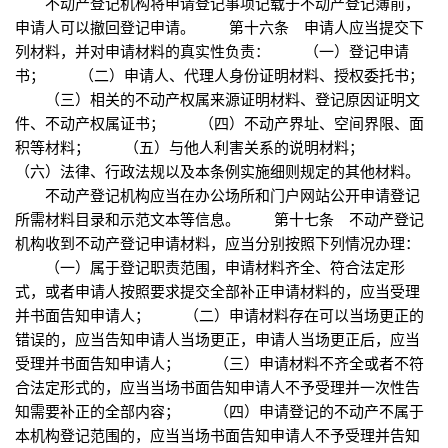
不动产登记机构将申请登记事项记载于不动产登记簿前，
申请人可以撤回登记申请。 第十六条 申请人应当提交下
列材料，并对申请材料的真实性负责： （一）登记申请
书； （二）申请人、代理人身份证明材料、授权委托书；
（三）相关的不动产权属来源证明材料、登记原因证明文
件、不动产权属证书； （四）不动产界址、空间界限、面
积等材料； （五）与他人利害关系的说明材料；
（六）法律、行政法规以及本条例实施细则规定的其他材料。
不动产登记机构应当在办公场所和门户网站公开申请登记
所需材料目录和示范文本等信息。 第十七条 不动产登记
机构收到不动产登记申请材料，应当分别按照下列情况办理：
（一）属于登记职责范围，申请材料齐全、符合法定形
式，或者申请人按照要求提交全部补正申请材料的，应当受理
并书面告知申请人； （二）申请材料存在可以当场更正的
错误的，应当告知申请人当场更正，申请人当场更正后，应当
受理并书面告知申请人； （三）申请材料不齐全或者不符
合法定形式的，应当当场书面告知申请人不予受理并一次性告
知需要补正的全部内容； （四）申请登记的不动产不属于
本机构登记范围的，应当当场书面告知申请人不予受理并告知