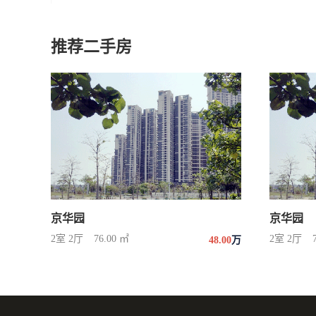
推荐二手房
京华园
京华园
2室 2厅
76.00 ㎡
2室 2厅
48.00
万