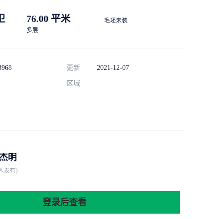
 卫
76.00 平米
毛坯未装
多层
3968
更新
2021-12-07
区域
杰明
人发布)
登录后查看